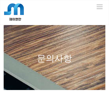
T
o
g
g
l
e
n
a
v
i
문의사항
g
a
t
i
o
n